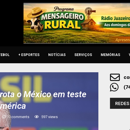
TEBOL
+ ESPORTES
NOTÍCIAS
SERVIÇOS
MEMÓRIAS
co
(7
rrota o México em teste
REDES
América
0 comments
597
views