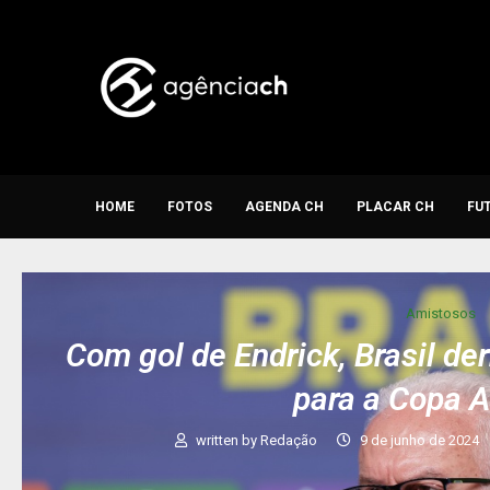
HOME
FOTOS
AGENDA CH
PLACAR CH
FU
Amistosos
Com gol de Endrick, Brasil de
para a Copa 
written by
Redação
9 de junho de 2024