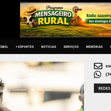
TEBOL
+ ESPORTES
NOTÍCIAS
SERVIÇOS
MEMÓRIAS
co
(7
avança no Pré-Olímpico
REDES
0 comments
253
views