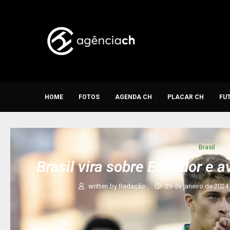
HOME
FOTOS
AGENDA CH
PLACAR CH
FU
Brasil
Brasil vira sobre Equador e 
written by
Redação
29 de janeiro de 2024