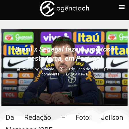
Amistosos
Brasil x Senegal fazem amistoso
nesta terça, em Portugal
written by
Redação
20 de junho de 2023
0
comments
384
views
Da Redação – Foto: Joilson