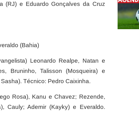
rea (RJ) e Eduardo Gonçalves da Cruz
veraldo (Bahia)
vangelista) Leonardo Realpe, Natan e
s, Bruninho, Talisson (Mosqueira) e
 Sasha). Técnico: Pedro Caixinha.
(Diego Rosa), Kanu e Chavez; Rezende,
), Cauly; Ademir (Kayky) e Everaldo.