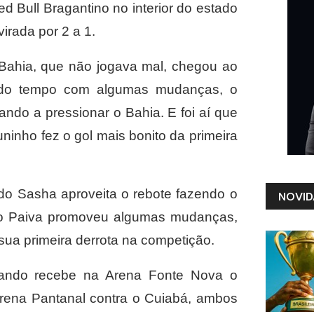
d Bull Bragantino no interior do estado
virada por 2 a 1.
 Bahia, que não jogava mal, chegou ao
undo tempo com algumas mudanças, o
ndo a pressionar o Bahia. E foi aí que
inho fez o gol mais bonito da primeira
rdo Sasha aproveita o rebote fazendo o
NOVID
to Paiva promoveu algumas mudanças,
sua primeira derrota na competição.
quando recebe na Arena Fonte Nova o
Arena Pantanal contra o Cuiabá, ambos