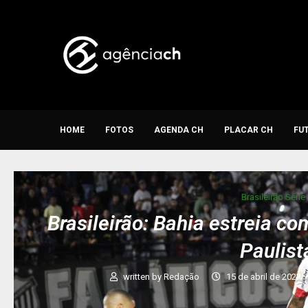
HOME
FOTOS
AGENDA CH
PLACAR CH
FU
Brasileirão Série
Brasileirão: Bahia estreia c
Paulist
written by
Redação
15 de abril de 2023