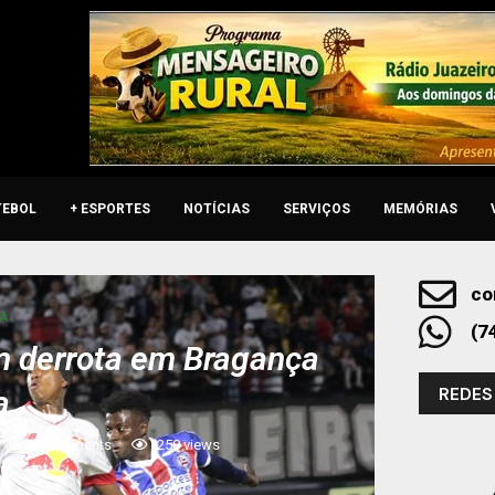
TEBOL
+ ESPORTES
NOTÍCIAS
SERVIÇOS
MEMÓRIAS
co
 A
(7
om derrota em Bragança
REDES
a
0 comments
258
views