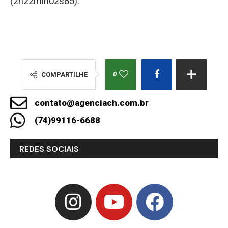
(2h22min02s85).
0
COMPARTILHE
contato@agenciach.com.br
(74)99116-6688
REDES SOCIAIS