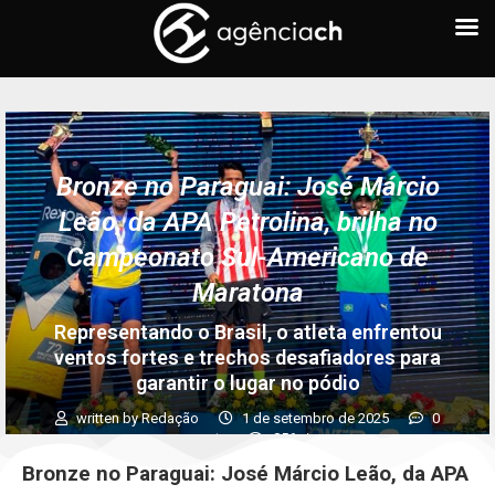
Bronze no Paraguai: José Márcio
Leão, da APA Petrolina, brilha no
Campeonato Sul-Americano de
Maratona
Representando o Brasil, o atleta enfrentou
ventos fortes e trechos desafiadores para
garantir o lugar no pódio
written by
Redação
1 de setembro de 2025
0
comments
856
views
Bronze no Paraguai: José Márcio Leão, da APA