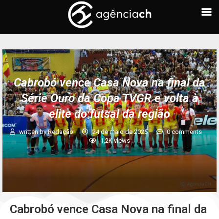
Cabrobó vence Casa Nova na final da
Série Ouro da Copa TVGR e volta à
elite do futsal da região
written by
Redação
24 de maio de 2025
0 comments
1,2K
views
Cabrobó vence Casa Nova na final da