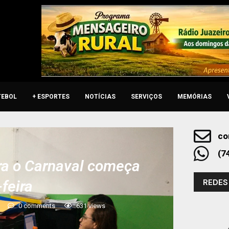
TEBOL
+ ESPORTES
NOTÍCIAS
SERVIÇOS
MEMÓRIAS
co
(7
ra o Carnaval começa
REDES
-feira
0 comments
631
views