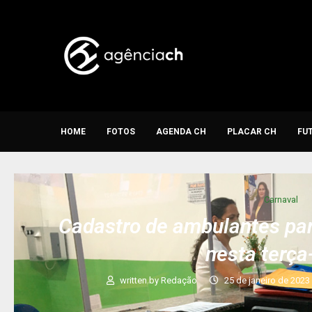
HOME
FOTOS
AGENDA CH
PLACAR CH
FU
Carnaval
Cadastro de ambulantes pa
nesta terça
written by
Redação
25 de janeiro de 2023