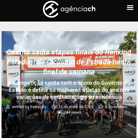
Caetité sedia etapas finais do Ranking
Estadual de Ciclismo de Estrada neste
final de semana
A competição conta com o apoio do Governo do
Estado e define os melhores atletas do ano nas
variações de contrarrelógio e resistência
written by
Redação
15 de maio de 2026
0 comments
244
views