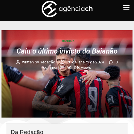
Estaduais
Caiu o último invicto do Baianão
written by
Redação
28 de janeiro de 2024
0
comments
346
views
Da Redação