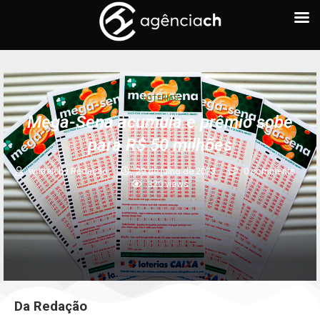
LOTERIAS
Mega-Sena acumula e prêmio sobe
para R$ 50 milhões
written by
Redação
29 de julho de 2023
0 comments
320
views
Da Redação