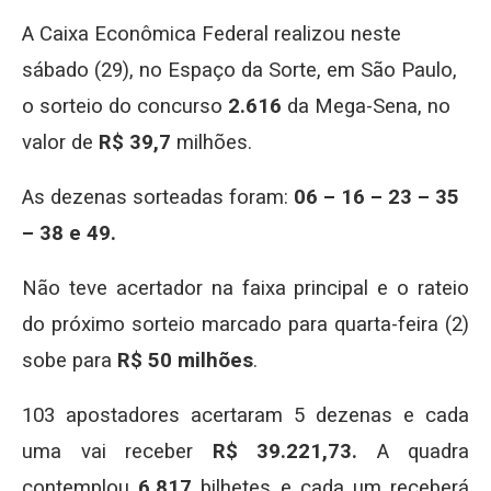
A Caixa Econômica Federal realizou neste
sábado (29), no Espaço da Sorte, em São Paulo,
o sorteio do concurso
2.616
da Mega-Sena, no
valor de
R$ 39,7
milhões.
As dezenas sorteadas foram:
06
– 16 – 23 – 35
– 38 e 49.
Não teve acertador na faixa principal e o rateio
do próximo sorteio marcado para quarta-feira (2)
sobe para
R$ 50 milhões
.
103 apostadores acertaram 5 dezenas e cada
uma vai receber
R$ 39.221,73.
A quadra
contemplou
6.817
bilhetes e cada um receberá