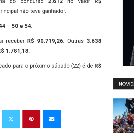
Sena do concurso
2.612
no valor
R$
rincipal não teve ganhador.
44 – 50 e 54.
ai receber
R$ 90.719,26.
Outras
3.638
$ 1.781,18.
cado para o próximo sábado (22) é de
R$
NOVID