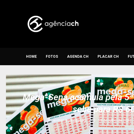
HOME
FOTOS
AGENDA CH
PLACAR CH
FU
LOTERIAS
Mega-Sena acumula pela 5ª 
sobe para R$ 6
written by
Redação
19 de julho de 2023