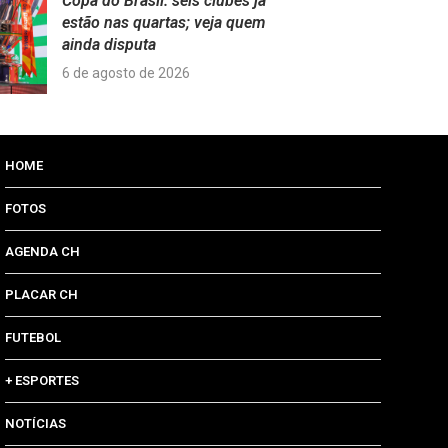
Copa do Brasil: seis clubes já
estão nas quartas; veja quem
ainda disputa
6 de agosto de 2026
HOME
FOTOS
AGENDA CH
PLACAR CH
FUTEBOL
+ ESPORTES
NOTÍCIAS