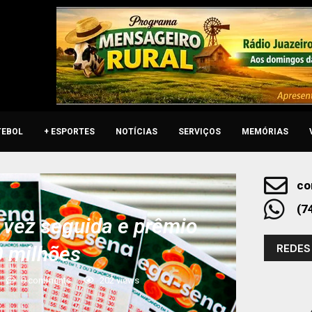
TEBOL
+ ESPORTES
NOTÍCIAS
SERVIÇOS
MEMÓRIAS
co
(7
vez seguida e prêmio
REDES
0 milhões
0 comments
202
views