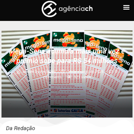
LOTERIAS
Mega-Sena acumula mais uma vez e
prêmio sobe para R$ 54 milhões
written by
Redação
18 de março de 2023
0
comments
323
views
Da Redação