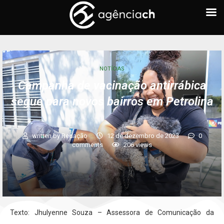
NOTÍCIAS
Campanha de vacinação antirrábica
segue para novos bairros em Petrolina
written by
Redação
12 de dezembro de 2023
0
comments
206
views
Texto: Jhulyenne Souza – Assessora de Comunicação da