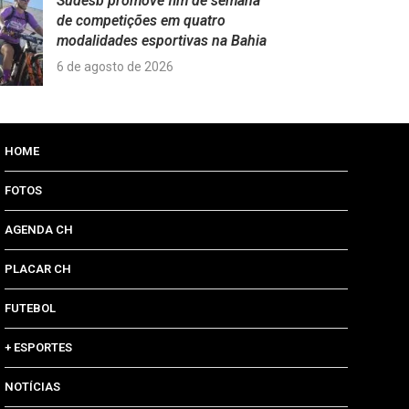
Sudesb promove fim de semana
de competições em quatro
modalidades esportivas na Bahia
6 de agosto de 2026
HOME
FOTOS
AGENDA CH
PLACAR CH
FUTEBOL
+ ESPORTES
NOTÍCIAS