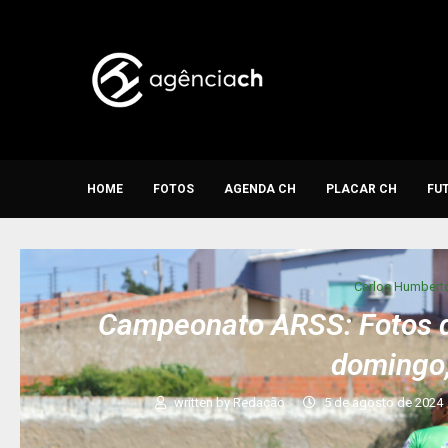
HOME
FOTOS
AGENDA CH
PLACAR CH
FU
Carlos Humbert
Campeonato ARSS: Fotos d
domingo,
written by
Redação
5 de agosto de 2024