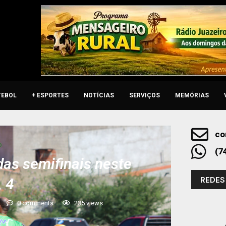
TEBOL
+ ESPORTES
NOTÍCIAS
SERVIÇOS
MEMÓRIAS
co
o
(7
as semifinais neste
REDES
 4
0 comments
235
views