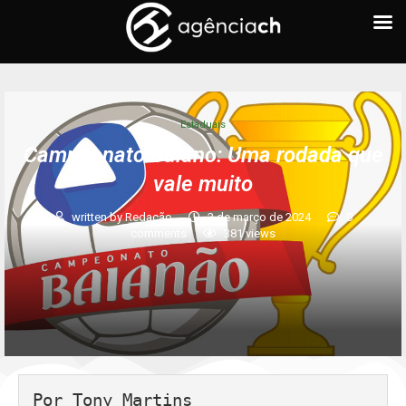
Estaduais
Campeonato Baiano: Uma rodada que
vale muito
written by
Redação
2 de março de 2024
0
comments
381
views
Por Tony Martins