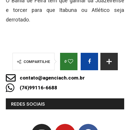
O Bahia de Feira tem que ganhar da Juazeirense
e torcer para que Itabuna ou Atlético seja
derrotado.
0
COMPARTILHE
contato@agenciach.com.br
(74)99116-6688
REDES SOCIAIS