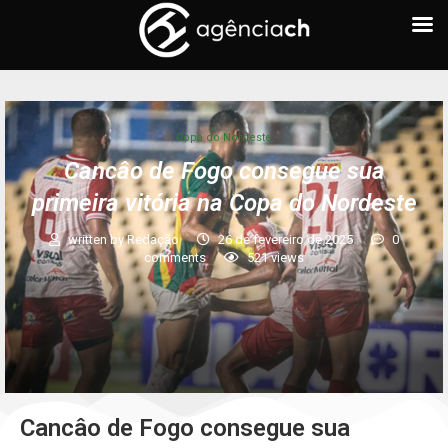
Copa do Nordeste
Cancâo de Fogo consegue sua
primeira vitória na Copa do Nordeste
written by
Redação
26 de fevereiro de 2025
0
comments
521
views
Cancâo de Fogo consegue sua