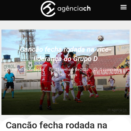
Cancão fecha rodada na vice-
liderança do Grupo D
written by
Redação
25 de maio de 2025
0 comments
441
views
Cancão fecha rodada na