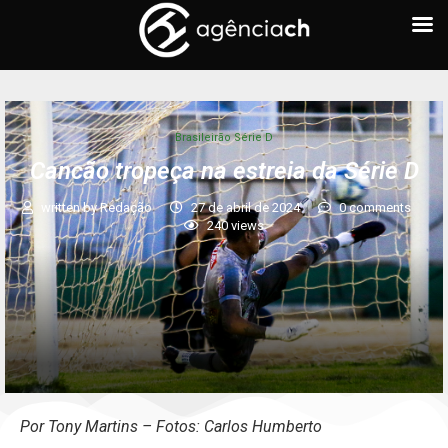
Brasileirão Série D
Cancão tropeça na estreia da Série D
written by
Redação
27 de abril de 2024
0 comments
240
views
Por Tony Martins – Fotos: Carlos Humberto