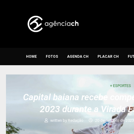
HOME
FOTOS
AGENDA CH
PLACAR CH
FU
+ ESPORTES
Capital baiana recebe compe
2023 durante a Virada E
written by
Redação
20 de outubro de 202