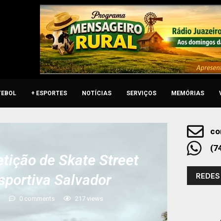
TEBOL
+ ESPORTES
NOTÍCIAS
SERVIÇOS
MEMÓRIAS
co
(7
tição de Skate Street
REDES
sportiva Salvador
3
0 comments
217
views