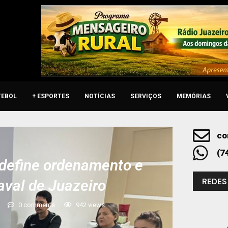
TEBOL
+ ESPORTES
NOTÍCIAS
SERVIÇOS
MEMÓRIAS
co
(7
 define ordenamento e
REDES
aval de Juazeiro
0 comments
942
views