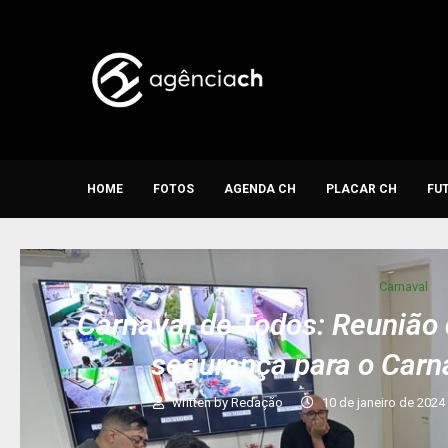
HOME
FOTOS
AGENDA CH
PLACAR CH
FU
Carnaval
Carnaval de Todos: Reunião
segurança para o Carn
written by
Redação
10 de janeiro de 2024