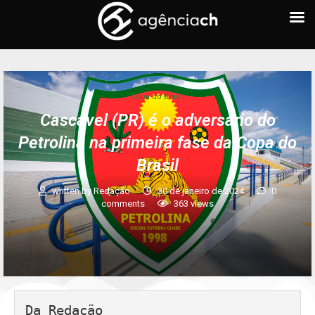
Copa do Brasil
Cascavel (PR) é o adversário do
Petrolina na primeira fase da Copa do
Brasil
written by
Redação
30 de janeiro de 2024
0
comments
363
views
Da Redação