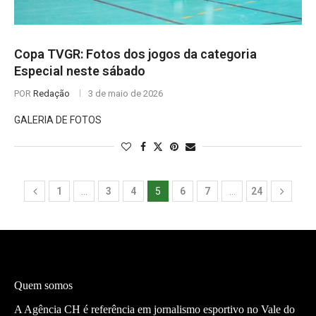
Copa TVGR: Fotos dos jogos da categoria
Especial neste sábado
POR
Redação
3 de maio de 2026
GALERIA DE FOTOS
1
…
3
4
5
6
7
…
24
Quem somos
A Agência CH é referência em jornalismo esportivo no Vale do