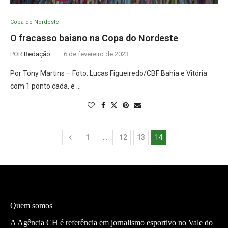
Copa do Nordeste
O fracasso baiano na Copa do Nordeste
POR
Redação
6 de fevereiro de 2023
Por Tony Martins – Foto: Lucas Figueiredo/CBF Bahia e Vitória
com 1 ponto cada, e …
1
…
12
13
14
Quem somos
A Agência CH é referência em jornalismo esportivo no Vale do