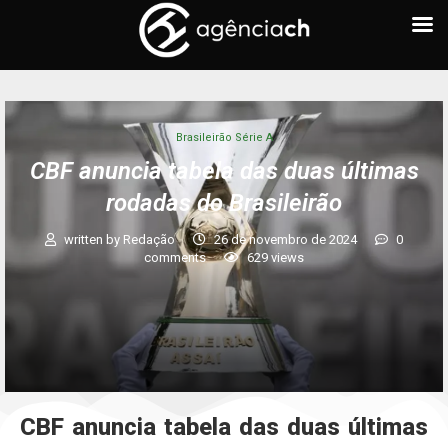
Brasileirão Série A
CBF anuncia tabela das duas últimas
rodadas do Brasileirão
written by
Redação
26 de novembro de 2024
0
comments
629
views
CBF anuncia tabela das duas últimas