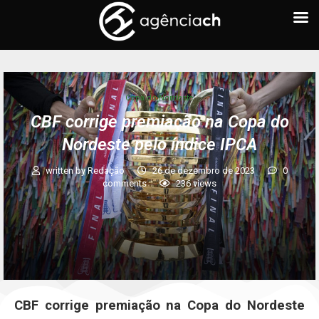
Copa do Nordeste
CBF corrige premiação na Copa do
Nordeste pelo índice IPCA
written by
Redação
26 de dezembro de 2023
0
comments
236
views
CBF corrige premiação na Copa do Nordeste