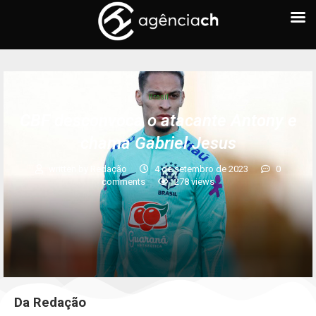
Brasil
CBF desconvoca o atacante Antony e
chama Gabriel Jesus
written by
Redação
4 de setembro de 2023
0
comments
278
views
Da Redação