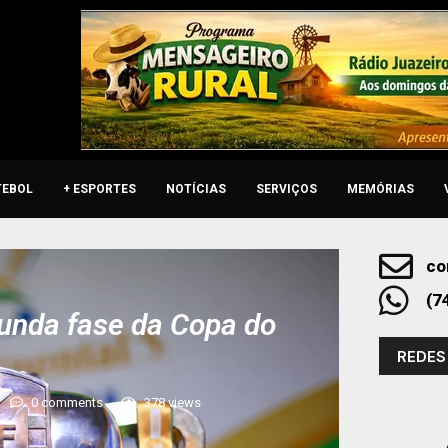
TEBOL
+ ESPORTES
NOTÍCIAS
SERVIÇOS
MEMÓRIAS
co
(7
gunda fase da Copa do
REDES
0 comments
378
views