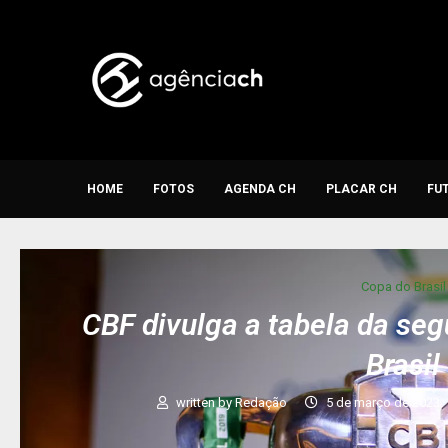
HOME
FOTOS
AGENDA CH
PLACAR CH
FU
Copa do Brasil
CBF divulga a tabela da se
Brasil
written by
Redação
5 de março de 2023