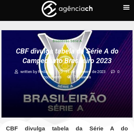
Brasileirão Série A
CBF divulga tabela da Série A do
Campeonato Brasileiro 2023
written by
Redação
15 de fevereiro de 2023
0
comments
784
views
CBF divulga tabela da Série A do