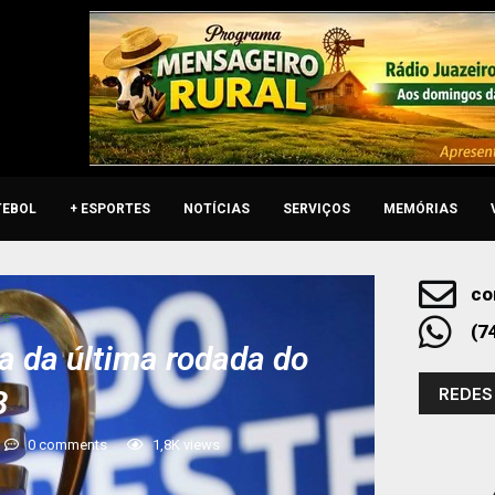
TEBOL
+ ESPORTES
NOTÍCIAS
SERVIÇOS
MEMÓRIAS
co
te
(7
a da última rodada do
REDES
B
0 comments
1,8K
views