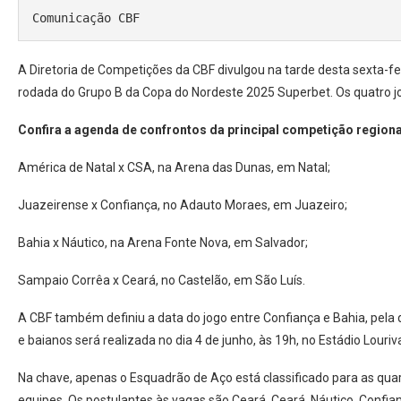
Comunicação CBF
A Diretoria de Competições da CBF divulgou na tarde desta sexta-fei
rodada do Grupo B da Copa do Nordeste 2025 Superbet. Os quatro jog
Confira a agenda de confrontos da principal competição regional
América de Natal x CSA, na Arena das Dunas, em Natal;
Juazeirense x Confiança, no Adauto Moraes, em Juazeiro;
Bahia x Náutico, na Arena Fonte Nova, em Salvador;
Sampaio Corrêa x Ceará, no Castelão, em São Luís.
A CBF também definiu a data do jogo entre Confiança e Bahia, pela 
e baianos será realizada no dia 4 de junho, às 19h, no Estádio Louriv
Na chave, apenas o Esquadrão de Aço está classificado para as quart
equipes. Os postulantes às vagas são Ceará, Ceará, Náutico, Confian