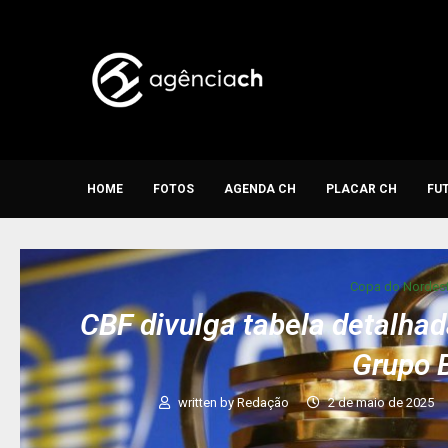
HOME
FOTOS
AGENDA CH
PLACAR CH
FU
Copa do Nordes
CBF divulga tabela detalhad
Grupo 
written by
Redação
2 de maio de 2025