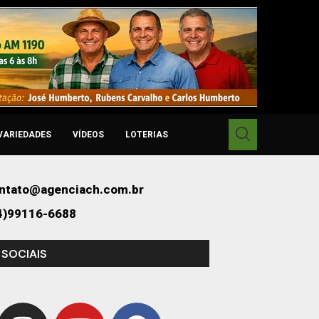
VARIEDADES
VÍDEOS
LOTERIAS
ntato@agenciach.com.br
4)99116-6688
 SOCIAIS