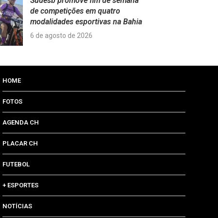
Sudesb promove fim de semana
de competições em quatro
modalidades esportivas na Bahia
6 de agosto de 2026
HOME
FOTOS
AGENDA CH
PLACAR CH
FUTEBOL
+ ESPORTES
NOTÍCIAS