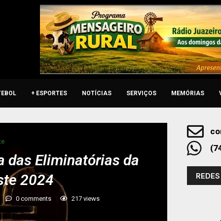
TEBOL
+ ESPORTES
NOTÍCIAS
SERVIÇOS
MEMÓRIAS
co
te
(7
a das Eliminatórias da
REDES
ste 2024
0 comments
217
views