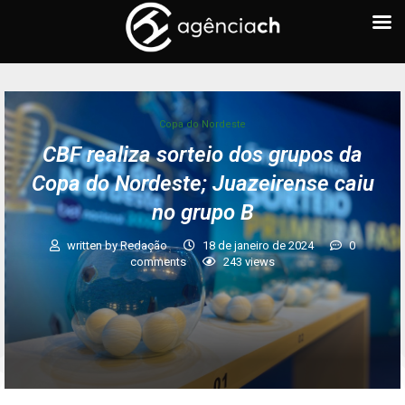
Copa do Nordeste
CBF realiza sorteio dos grupos da
Copa do Nordeste; Juazeirense caiu
no grupo B
written by
Redação
18 de janeiro de 2024
0
comments
243
views