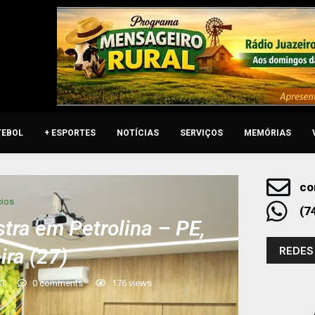
TEBOL
+ ESPORTES
NOTÍCIAS
SERVIÇOS
MEMÓRIAS
co
ios
(7
tra em Petrolina – PE,
REDES
ira (27)
23
0 comments
176
views