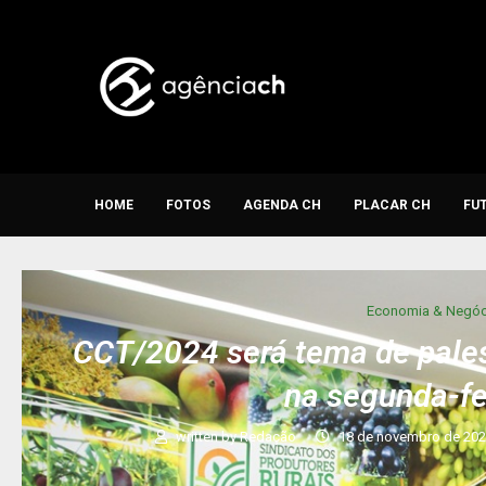
HOME
FOTOS
AGENDA CH
PLACAR CH
FU
Economia & Negóc
CCT/2024 será tema de pales
na segunda-fe
written by
Redação
18 de novembro de 20