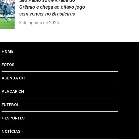
São Paulo sofre virada do
Grêmio e chega ao oitavo jogo
sem vencer no Brasileirão
8 de agosto de 2026
HOME
FOTOS
AGENDA CH
PLACAR CH
FUTEBOL
+ ESPORTES
NOTÍCIAS