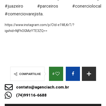
#juazeiro #parceiros #conerciolocal
#comerciovarejista.
https://www.instagram.com/p/Ctd-e1WLKrT/?
igshid=NjFhOGMzYTE3ZQ==
0
COMPARTILHE
contato@agenciach.com.br
(74)99116-6688