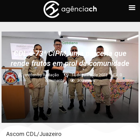
Cotidiano
CDL e 73ª CIPM, uma parceria que
rende frutos em prol da comunidade
written by
Redação
14 de junho de 2023
0
comments
308
views
Ascom CDL/Juazeiro