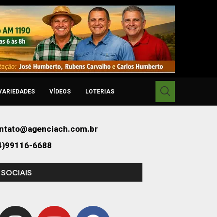
VARIEDADES
VÍDEOS
LOTERIAS
ntato@agenciach.com.br
4)99116-6688
 SOCIAIS