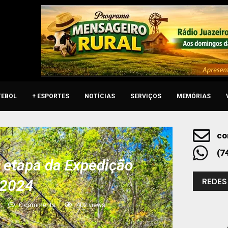
TEBOL
+ ESPORTES
NOTÍCIAS
SERVIÇOS
MEMÓRIAS
co
(7
 etapa da Expedição
REDES
 2024
0 comments
402
views