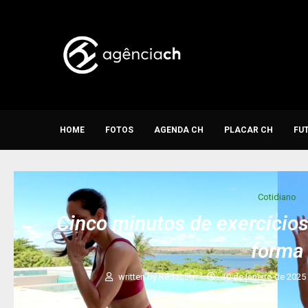
HOME
FOTOS
AGENDA CH
PLACAR CH
FU
Cotidiano
Cinco minutos de exercícios
forma
written by
Redação
10 de janeiro de 2025