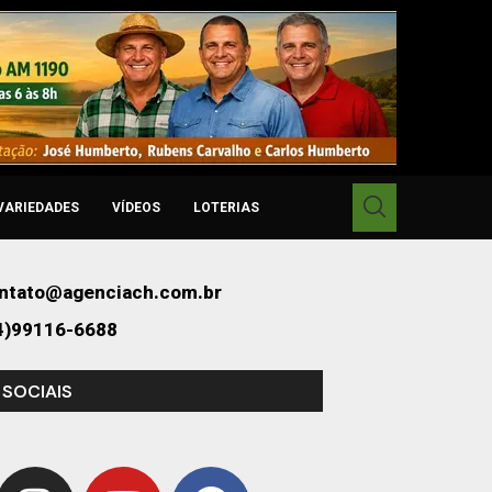
VARIEDADES
VÍDEOS
LOTERIAS
ntato@agenciach.com.br
4)99116-6688
 SOCIAIS