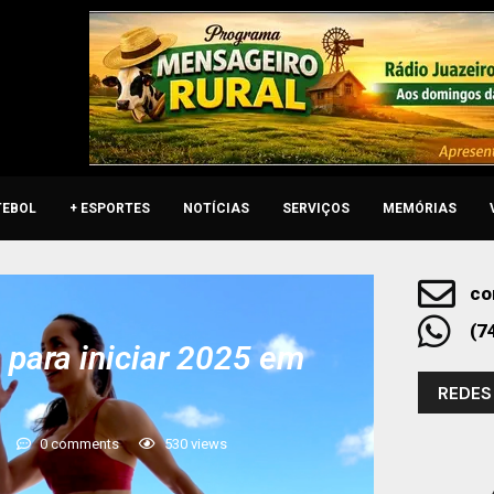
TEBOL
+ ESPORTES
NOTÍCIAS
SERVIÇOS
MEMÓRIAS
co
(7
 para iniciar 2025 em
REDES
0 comments
530
views