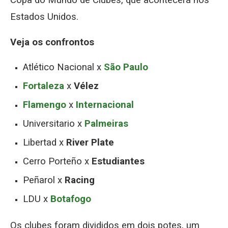
Copa do Mundo de Clubes, que acontecerá nos
Estados Unidos.
Veja os confrontos
Atlético Nacional x
São Paulo
Fortaleza
x
Vélez
Flamengo
x
Internacional
Universitario x
Palmeiras
Libertad x
River Plate
Cerro Porteño x
Estudiantes
Peñarol x
Racing
LDU
x
Botafogo
Os clubes foram divididos em dois potes, um