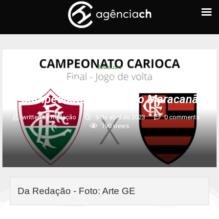
Estaduais
Clássico Fla-Flu decide o título do
Campeonato Carioca no Maracanã
written by
Redação
9 de abril de 2023
0 comments
190
views
Da Redação - Foto: Arte GE