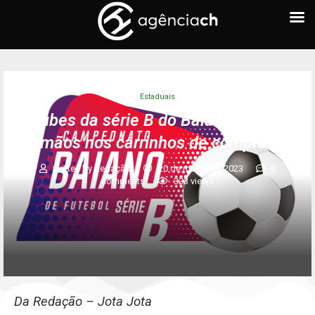
Estaduais
Clubes da série B do Baiano com as
mãos nos carrinhos de compras
written by
Redação
20 de março de 2023
0
comments
323
views
Da Redação – Jota Jota