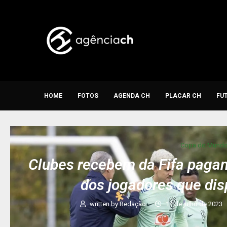
HOME
FOTOS
AGENDA CH
PLACAR CH
FU
Copa do Mund
Clubes recebem da Fifa pagam
dos jogadores que di
written by
Redação
14 de julho de 2023