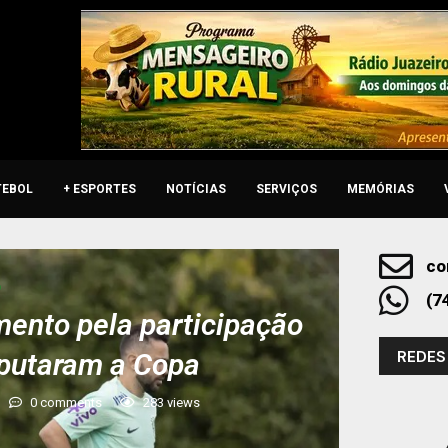
TEBOL
+ ESPORTES
NOTÍCIAS
SERVIÇOS
MEMÓRIAS
co
o
(7
ento pela participação
REDES
sputaram a Copa
0 comments
283
views