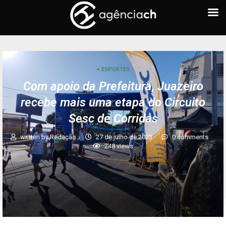
+ ESPORTES
Com apoio da Prefeitura, Juazeiro
recebe mais uma etapa do Circuito
Sesc de Corridas
written by
Redação
27 de julho de 2023
0 comments
248
views