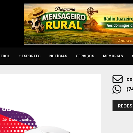
TEBOL
+ ESPORTES
NOTÍCIAS
SERVIÇOS
MEMÓRIAS
co
(7
bina reage e volta à
REDES
o da Bahia
0 comments
294
views