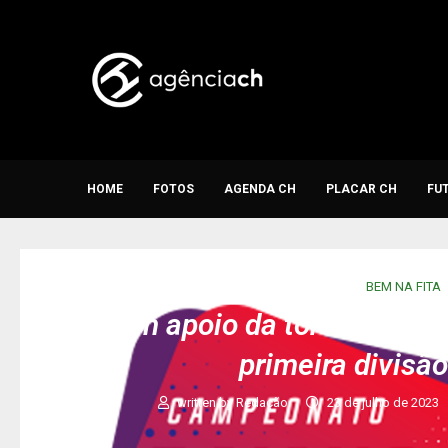
HOME
FOTOS
AGENDA CH
PLACAR CH
FU
BEM NA FITA
Com apoio da torcida, Jaco
primeira divisã
written by
Redação
23 de julho de 2023