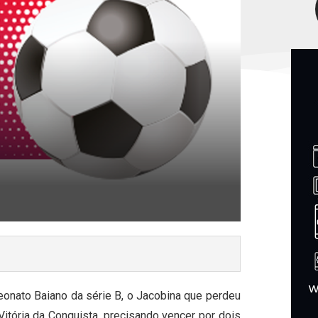
eonato Baiano da série B, o Jacobina que perdeu
Vitória da Conquista, precisando vencer por dois