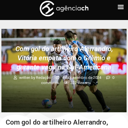
Brasileirão Série A
Com gol do artilheiro Alerrandro,
Vitória empata com o Grêmio e
garante vaga na Sul-Americana
written by
Redação
4 de dezembro de 2024
0
comments
322
views
Com gol do artilheiro Alerrandro,