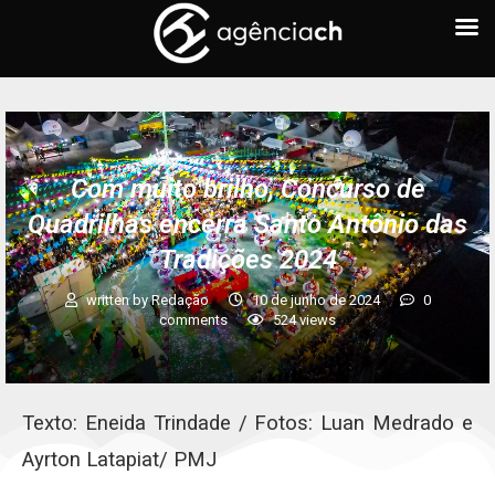
Cultura
Com muito brilho, Concurso de
Quadrilhas encerra Santo Antônio das
Tradições 2024
written by
Redação
10 de junho de 2024
0
comments
524
views
Texto: Eneida Trindade / Fotos: Luan Medrado e
Ayrton Latapiat/ PMJ