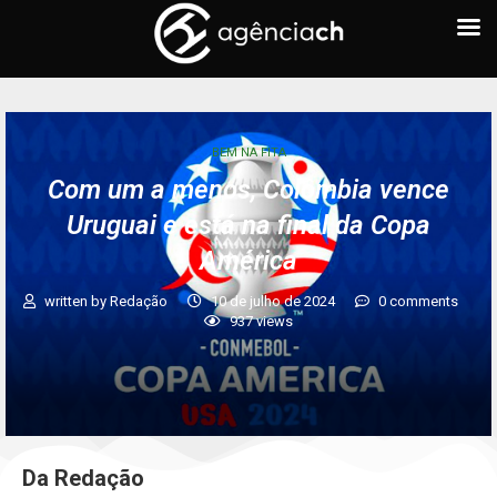
BEM NA FITA
Com um a menos, Colômbia vence
Uruguai e está na final da Copa
América
written by
Redação
10 de julho de 2024
0 comments
937
views
Da Redação