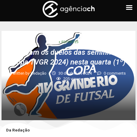
+ ESPORTES
Começam os duelos das semifinais da
Copa TVGR 2024) nesta quarta (1º)
written by
Redação
30 de abril de 2024
0 comments
205
views
Da Redação