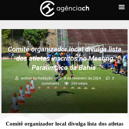
+ ESPORTES
Comitê organizador local divulga lista
dos atletas inscritos no Meeting
Paralímpico da Bahia
written by
Redação
8 de fevereiro de 2024
0
comments
269
views
Comitê organizador local divulga lista dos atletas