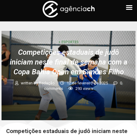
+ ESPORTES
Competições estaduais de judô
iniciam neste final de semana com a
Copa Bahia Open em Simões Filho
written by
Redação
12 de fevereiro de 2025
0
comments
293
views
Competições estaduais de judô iniciam neste