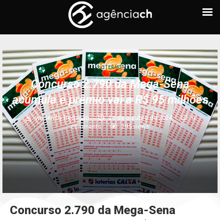
LOTERIAS
Concurso 2.790 da Mega-Sena
acumula e prêmio vai a R$ 95 milhões
written by
Redação
26 de outubro de 2024
0
comments
295
views
Concurso 2.790 da Mega-Sena