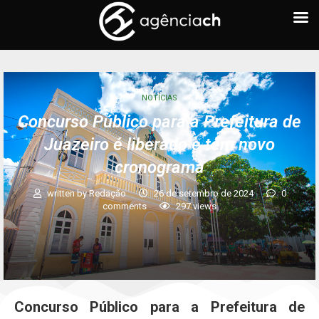
NOTÍCIAS
Concurso Público para a Prefeitura de
Juazeiro é liberado e tem novo
cronograma
written by
Redação
26 de setembro de 2024
0
comments
297
views
Concurso Público para a Prefeitura de