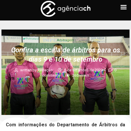
Arbitragem
Confira a escala de árbitros para os
dias 9 e 10 de setembro
written by
Redação
8 de setembro de 2023
0
comments
265
views
Com informações do Departamento de Árbitros da