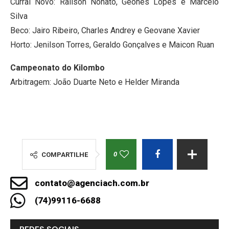
Curral Novo: Railson Nonato, Geones Lopes e Marcelo
Silva
Beco: Jairo Ribeiro, Charles Andrey e Geovane Xavier
Horto: Jenilson Torres, Geraldo Gonçalves e Maicon Ruan
Campeonato do Kilombo
Arbitragem: João Duarte Neto e Helder Miranda
0
COMPARTILHE
contato@agenciach.com.br
(74)99116-6688